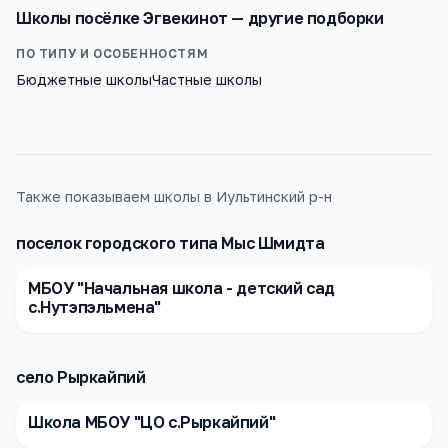
Школы
посёлке Эгвекинот
— другие подборки
ПО ТИПУ И ОСОБЕННОСТЯМ
Бюджетные школы
Частные школы
Также показываем школы в Иультинский р-н
поселок городского типа Мыс Шмидта
МБОУ "Начальная школа - детский сад
с.Нутэпэльмена"
село Рыркайпий
Школа МБОУ "ЦО с.Рыркайпий"