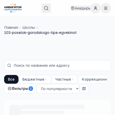
Анадырь
Главная
›
Школы
›
103-poselok-gorodskogo-tipa-egvekinot
Все
Бюджетные
Частные
Коррекционные
Фильтры
1