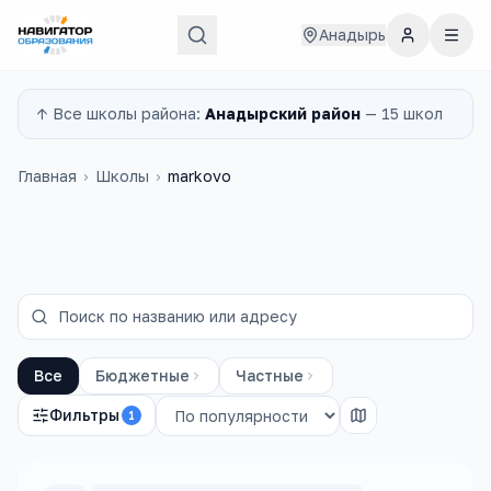
Анадырь
↑ Все
школы
района:
Анадырский район
—
15 школ
Главная
›
Школы
›
markovo
Все
Бюджетные
Частные
Фильтры
1